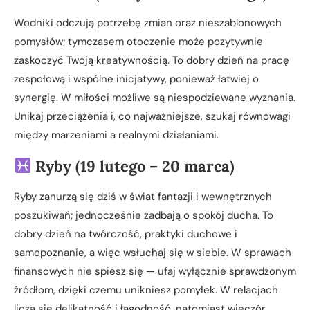
Wodniki odczują potrzebę zmian oraz nieszablonowych
pomysłów; tymczasem otoczenie może pozytywnie
zaskoczyć Twoją kreatywnością. To dobry dzień na pracę
zespołową i wspólne inicjatywy, ponieważ łatwiej o
synergię. W miłości możliwe są niespodziewane wyznania.
Unikaj przeciążenia i, co najważniejsze, szukaj równowagi
między marzeniami a realnymi działaniami.
Ryby (19 lutego – 20 marca)
Ryby zanurzą się dziś w świat fantazji i wewnętrznych
poszukiwań; jednocześnie zadbają o spokój ducha. To
dobry dzień na twórczość, praktyki duchowe i
samopoznanie, a więc wsłuchaj się w siebie. W sprawach
finansowych nie spiesz się — ufaj wyłącznie sprawdzonym
źródłom, dzięki czemu unikniesz pomyłek. W relacjach
liczą się delikatność i łagodność, natomiast wieczór