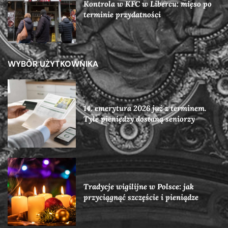
Kontrola w KFC w Libercu: mięso po
terminie przydatności
WYBÓR UŻYTKOWNIKA
14. emerytura 2026 już z terminem.
Tyle pieniędzy dostaną seniorzy
Tradycje wigilijne w Polsce: jak
przyciągnąć szczęście i pieniądze