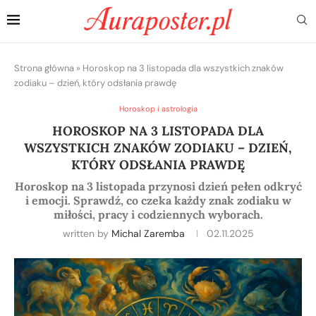
Strona główna
»
Horoskop na 3 listopada dla wszystkich znaków
zodiaku – dzień, który odsłania prawdę
Horoskop i astrologia
HOROSKOP NA 3 LISTOPADA DLA
WSZYSTKICH ZNAKÓW ZODIAKU – DZIEŃ,
KTÓRY ODSŁANIA PRAWDĘ
Horoskop na 3 listopada przynosi dzień pełen odkryć
i emocji. Sprawdź, co czeka każdy znak zodiaku w
miłości, pracy i codziennych wyborach.
written by
Michal Zaremba
02.11.2025