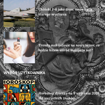
Chiński J-6 jako dron: nowe życie
starego myśliwca
Trendy makijażowe na nowy sezon: co
będzie hitem wśród makijażu ust?
WYBÓR UŻYTKOWNIKA
Horoskop dzienny na 9 września 2025
dla wszystkich znaków