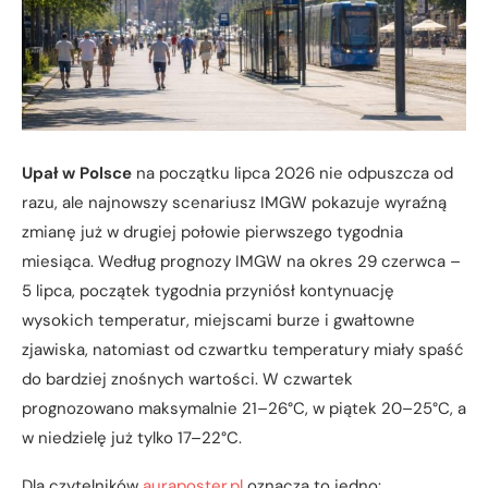
Upał w Polsce
na początku lipca 2026 nie odpuszcza od
razu, ale najnowszy scenariusz IMGW pokazuje wyraźną
zmianę już w drugiej połowie pierwszego tygodnia
miesiąca. Według prognozy IMGW na okres 29 czerwca –
5 lipca, początek tygodnia przyniósł kontynuację
wysokich temperatur, miejscami burze i gwałtowne
zjawiska, natomiast od czwartku temperatury miały spaść
do bardziej znośnych wartości. W czwartek
prognozowano maksymalnie 21–26°C, w piątek 20–25°C, a
w niedzielę już tylko 17–22°C.
Dla czytelników
auraposter.pl
oznacza to jedno: