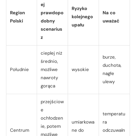
ej
Ryzyko
Region
prawdopo
Na co
kolejnego
Polski
dobny
uważać
upału
scenarius
z
cieplej niż
burze,
średnio,
duchota,
Południe
możliwe
wysokie
nagłe
nawroty
ulewy
gorąca
przejściow
e
temperatu
ochłodzen
umiarkowa
ra
ie, potem
Centrum
ne do
odczuwaln
możliwe