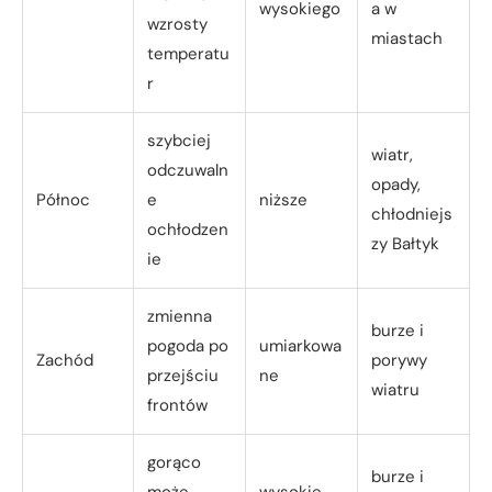
wysokiego
a w
wzrosty
miastach
temperatu
r
szybciej
wiatr,
odczuwaln
opady,
Północ
e
niższe
chłodniejs
ochłodzen
zy Bałtyk
ie
zmienna
burze i
pogoda po
umiarkowa
Zachód
porywy
przejściu
ne
wiatru
frontów
gorąco
burze i
może
wysokie