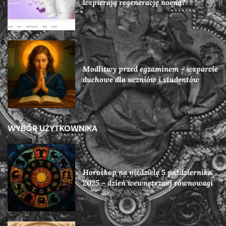
wspierają regenerację nocną?
Modlitwy przed egzaminem – wsparcie
duchowe dla uczniów i studentów
WYBÓR UŻYTKOWNIKA
Horoskop na niedzielę 5 października
2025 – dzień wewnętrznej równowagi