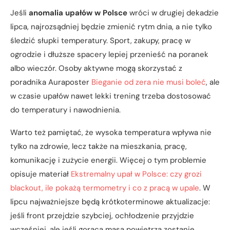
Jeśli
anomalia upałów w Polsce
wróci w drugiej dekadzie
lipca, najrozsądniej będzie zmienić rytm dnia, a nie tylko
śledzić słupki temperatury. Sport, zakupy, pracę w
ogrodzie i dłuższe spacery lepiej przenieść na poranek
albo wieczór. Osoby aktywne mogą skorzystać z
poradnika Auraposter
Bieganie od zera nie musi boleć
, ale
w czasie upałów nawet lekki trening trzeba dostosować
do temperatury i nawodnienia.
Warto też pamiętać, że wysoka temperatura wpływa nie
tylko na zdrowie, lecz także na mieszkania, pracę,
komunikację i zużycie energii. Więcej o tym problemie
opisuje materiał
Ekstremalny upał w Polsce: czy grozi
blackout, ile pokażą termometry i co z pracą w upale
. W
lipcu najważniejsze będą krótkoterminowe aktualizacje:
jeśli front przejdzie szybciej, ochłodzenie przyjdzie
wcześniej, ale jeśli gorąca masa powietrza zostanie