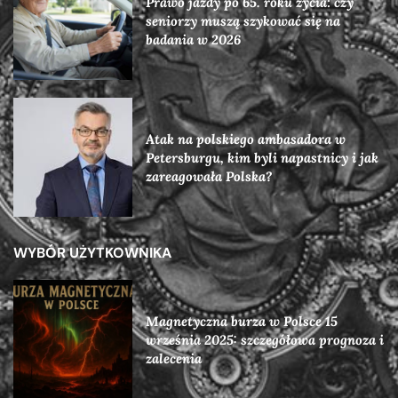
Prawo jazdy po 65. roku życia: czy
seniorzy muszą szykować się na
badania w 2026
Atak na polskiego ambasadora w
Petersburgu, kim byli napastnicy i jak
zareagowała Polska?
WYBÓR UŻYTKOWNIKA
Magnetyczna burza w Polsce 15
września 2025: szczegółowa prognoza i
zalecenia