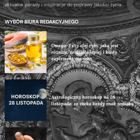
aktualne porady i inspiracje do poprawy jakości życia.
WYBÓR BIURA REDAKCYJNEGO
Omega-3 czy olej rybi: jaka jest
różnica, co działa lepiej i kiedy
suplement ma sens
Astrologiczny horoskop na 28
listopada: co czeka każdy znak zodiaku