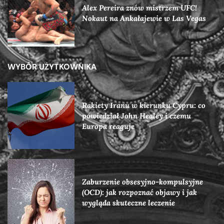
Alex Pereira znów mistrzem UFC!
Nokaut na Ankałajewie w Las Vegas
WYBÓR UŻYTKOWNIKA
Rakiety Iranu w kierunku Cypru: co
powiedział John Healey i czemu
Europa reaguje
Zaburzenie obsesyjno-kompulsyjne
(OCD): jak rozpoznać objawy i jak
wygląda skuteczne leczenie