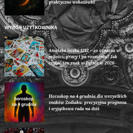
praktyczne wskazówki
WYBÓR UŻYTKOWNIKA
Anielska liczba 1212 – co oznacza w
miłości, pracy i po rozstaniu? Jak
czytać ten znak w Polsce w 2026
Horoskop na 4 grudnia dla wszystkich
znaków Zodiaku: precyzyjna prognoza
i wyjątkowa rada na dziś