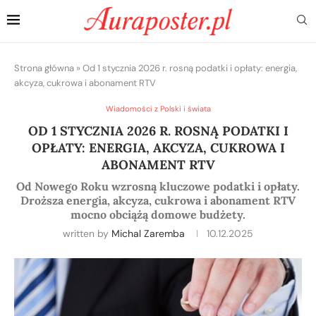
Strona główna
»
Od 1 stycznia 2026 r. rosną podatki i opłaty: energia,
akcyza, cukrowa i abonament RTV
Wiadomości z Polski i świata
OD 1 STYCZNIA 2026 R. ROSNĄ PODATKI I
OPŁATY: ENERGIA, AKCYZA, CUKROWA I
ABONAMENT RTV
Od Nowego Roku wzrosną kluczowe podatki i opłaty.
Droższa energia, akcyza, cukrowa i abonament RTV
mocno obciążą domowe budżety.
written by
Michal Zaremba
10.12.2025