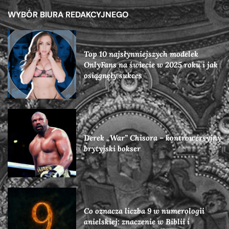
WYBÓR BIURA REDAKCYJNEGO
Top 10 najsłynniejszych modelek
OnlyFans na świecie w 2025 roku i jak
osiągnęły sukces
Derek „War” Chisora – kontrowersyjny
brytyjski bokser
Co oznacza liczba 9 w numerologii
anielskiej: znaczenie w Biblii i