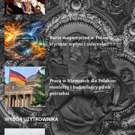
Burze magnetyczne w Polsce 6
stycznia: wpływ i zalecenia
Praca w Niemczech dla Polaków:
monterzy i budowlańcy pilnie
potrzebni
WYBÓR UŻYTKOWNIKA