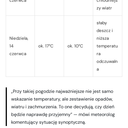
czerwca
chłodniejs
zy wiatr
słaby
deszcz i
Niedziela,
niższa
14
ok. 17°C
ok. 10°C
temperatu
czerwca
ra
odczuwaln
a
„Przy takiej pogodzie najważniejsze nie jest samo
wskazanie temperatury, ale zestawienie opadów,
wiatru i zachmurzenia. To one decydują, czy dzień
będzie naprawdę przyjemny” — mówi meteorolog
komentujący sytuację synoptyczną.