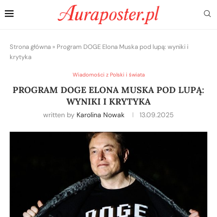
Strona główna
»
Program DOGE Elona Muska pod lupą: wyniki i
krytyka
Wiadomości z Polski i świata
PROGRAM DOGE ELONA MUSKA POD LUPĄ:
WYNIKI I KRYTYKA
written by
Karolina Nowak
13.09.2025