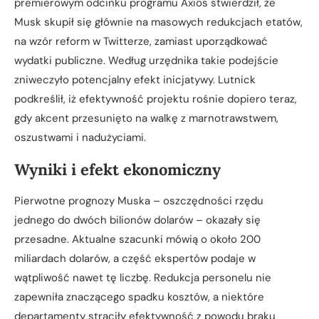
premierowym odcinku programu Axios stwierdził, że
Musk skupił się głównie na masowych redukcjach etatów,
na wzór reform w Twitterze, zamiast uporządkować
wydatki publiczne. Według urzędnika takie podejście
zniweczyło potencjalny efekt inicjatywy. Lutnick
podkreślił, iż efektywność projektu rośnie dopiero teraz,
gdy akcent przesunięto na walkę z marnotrawstwem,
oszustwami i nadużyciami.
Wyniki i efekt ekonomiczny
Pierwotne prognozy Muska – oszczędności rzędu
jednego do dwóch bilionów dolarów – okazały się
przesadne. Aktualne szacunki mówią o około 200
miliardach dolarów, a część ekspertów podaje w
wątpliwość nawet tę liczbę. Redukcja personelu nie
zapewniła znaczącego spadku kosztów, a niektóre
departamenty straciły efektywność z powodu braku