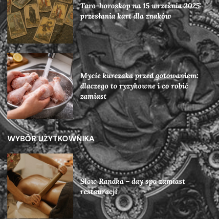
Taro-horoskop na 15 września 2025:
przesłania kart dla znaków
Mycie kurczaka przed gotowaniem:
dlaczego to ryzykowne i co robić
zamiast
WYBÓR UŻYTKOWNIKA
Slow Randka – day spa zamiast
restauracji