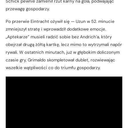
Schick pewnie zamienił rzut karny na gola, podwajając
przewagę gospodarzy.
Po przerwie Eintracht ożywił się — Uzun w 52. minucie
zmniejszył stratę i wprowadził dodatkowe emocje.
„Aptekarze” musieli radzić sobie bez Andrich’a, który
obejrzał drugą żółtą kartkę, lecz mimo to wytrzymali napór
rywali. W ostatnich minutach, już w głębokim doliczonym
czasie gry, Grimaldo skompletował dublet, rozwiewając
wszelkie wątpliwości co do triumfu gospodarzy.