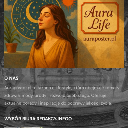
O NAS
Auraposter.pl to strona o lifestyle, która obejmuje tematy
zdrowia, mody, urody i rozwoju osobistego. Oferuje
aktualne porady i inspiracje do poprawy jakości życia.
WYBÓR BIURA REDAKCYJNEGO