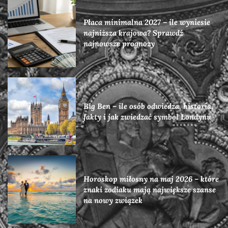
Płaca minimalna 2027 – ile wyniesie
najniższa krajowa? Sprawdź
najnowsze prognozy
Big Ben – ile osób odwiedza, historia,
fakty i jak zwiedzać symbol Londynu
Horoskop miłosny na maj 2026 – które
znaki zodiaku mają największe szanse
na nowy związek