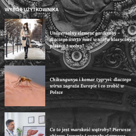
WYBÓR UŻYTKOWNIKA
Uniwersalny element garderoby –
dlaczego warto mieć w szafie klasyczny
płaszcz z wełny?
Chikungunya i komar tygrysi: dlaczego
wirus zagraża Europie i co zrobić w
Polsce
Co to jest marskość wątroby? Pierwsze
objawy, leczenie i sygnały alarmowe