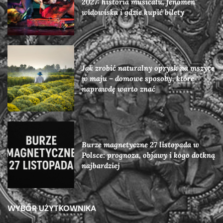
2027: historia musicalu, fenomen
widowiska i gdzie kupić bilety
Jak zrobić naturalny oprysk na mszyce
w maju – domowe sposoby, które
naprawdę warto znać
Burze magnetyczne 27 listopada w
Polsce: prognoza, objawy i kogo dotkną
najbardziej
WYBÓR UŻYTKOWNIKA