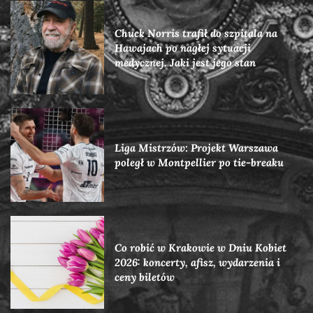
Chuck Norris trafił do szpitala na
Hawajach po nagłej sytuacji
medycznej. Jaki jest jego stan
Liga Mistrzów: Projekt Warszawa
poległ w Montpellier po tie-breaku
Co robić w Krakowie w Dniu Kobiet
2026: koncerty, afisz, wydarzenia i
ceny biletów