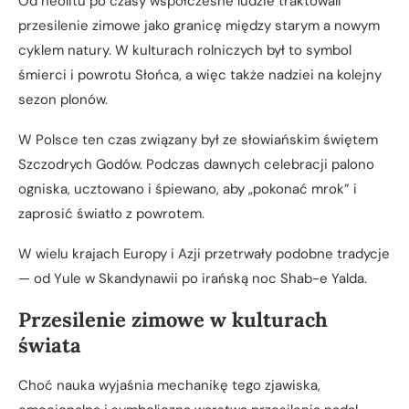
Od neolitu po czasy współczesne ludzie traktowali
przesilenie zimowe jako granicę między starym a nowym
cyklem natury. W kulturach rolniczych był to symbol
śmierci i powrotu Słońca, a więc także nadziei na kolejny
sezon plonów.
W Polsce ten czas związany był ze słowiańskim świętem
Szczodrych Godów. Podczas dawnych celebracji palono
ogniska, ucztowano i śpiewano, aby „pokonać mrok” i
zaprosić światło z powrotem.
W wielu krajach Europy i Azji przetrwały podobne tradycje
— od Yule w Skandynawii po irańską noc Shab-e Yalda.
Przesilenie zimowe w kulturach
świata
Choć nauka wyjaśnia mechanikę tego zjawiska,