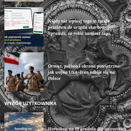
Nigdy nie wpisuj tego w tytule
przelewu do urzędu skarbowego!
Sprawdź, co robić zamiast tego
Ormuz, paliwo i obrona powietrzna:
jak wojna USA–Iran odbije się na
Polsce
WYBÓR UŻYTKOWNIKA
Horoskop na 19 grudnia dla wszystkich