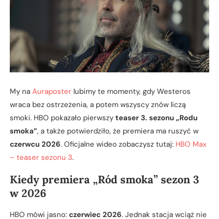
My na
Auraposter
lubimy te momenty, gdy Westeros
wraca bez ostrzeżenia, a potem wszyscy znów liczą
smoki. HBO pokazało pierwszy
teaser 3. sezonu „Rodu
smoka”
, a także potwierdziło, że premiera ma ruszyć w
czerwcu 2026
. Oficjalne wideo zobaczysz tutaj:
HBO Max
– teaser sezonu 3
.
Kiedy premiera „Ród smoka” sezon 3
w 2026
HBO mówi jasno:
czerwiec 2026
. Jednak stacja wciąż nie