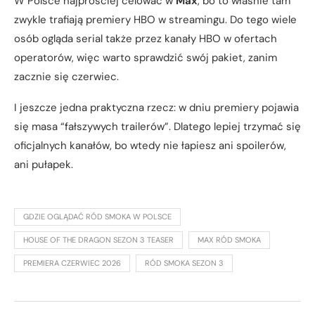
W Polsce najprościej celować w
Max
, bo to właśnie tam
zwykle trafiają premiery HBO w streamingu. Do tego wiele
osób ogląda serial także przez kanały HBO w ofertach
operatorów, więc warto sprawdzić swój pakiet, zanim
zacznie się czerwiec.
I jeszcze jedna praktyczna rzecz: w dniu premiery pojawia
się masa “fałszywych trailerów”. Dlatego lepiej trzymać się
oficjalnych kanałów, bo wtedy nie łapiesz ani spoilerów,
ani pułapek.
GDZIE OGLĄDAĆ RÓD SMOKA W POLSCE
HOUSE OF THE DRAGON SEZON 3 TEASER
MAX RÓD SMOKA
PREMIERA CZERWIEC 2026
RÓD SMOKA SEZON 3