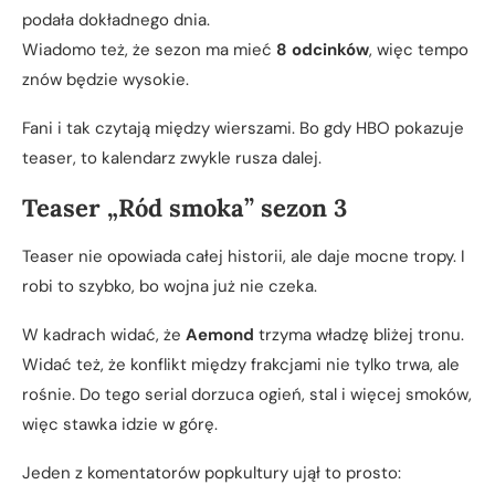
podała dokładnego dnia.
Wiadomo też, że sezon ma mieć
8 odcinków
, więc tempo
znów będzie wysokie.
Fani i tak czytają między wierszami. Bo gdy HBO pokazuje
teaser, to kalendarz zwykle rusza dalej.
Teaser „Ród smoka” sezon 3
Teaser nie opowiada całej historii, ale daje mocne tropy. I
robi to szybko, bo wojna już nie czeka.
W kadrach widać, że
Aemond
trzyma władzę bliżej tronu.
Widać też, że konflikt między frakcjami nie tylko trwa, ale
rośnie. Do tego serial dorzuca ogień, stal i więcej smoków,
więc stawka idzie w górę.
Jeden z komentatorów popkultury ujął to prosto: