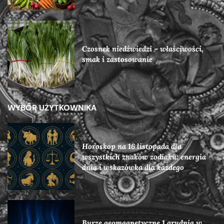
Czosnek niedźwiedzi – właściwości,
smak i zastosowanie
WYBÓR UŻYTKOWNIKA
Horoskop na 16 listopada dla
wszystkich znaków zodiaku: energia
dnia i wskazówka dla każdego
Burze geomagnetyczne 1 grudnia w