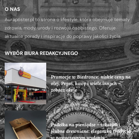
O NAS
Auraposter.pl to strona o lifestyle, która obejmuje tematy
zdrowia, mody, urody i rozwoju osobistego. Oferuje
aktualne porady i inspiracje do poprawy jakości życia.
WYBÓR BIURA REDAKCYJNEGO
Promocje w Biedronce: niskie ceny na
olej, Pepsi, kawę i wiele innych –
zobacz akcje
Pudełka na pieniądze – szkatułki
ślubne drewniane: elegancka tradycja
w nowoczesnym wydaniu