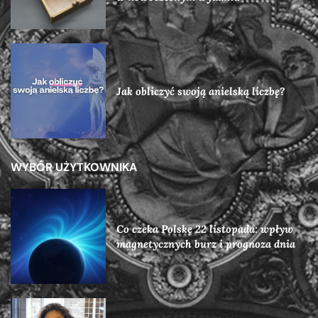
Jak obliczyć swoją anielską liczbę?
WYBÓR UŻYTKOWNIKA
Co czeka Polskę 22 listopada: wpływ
magnetycznych burz i prognoza dnia