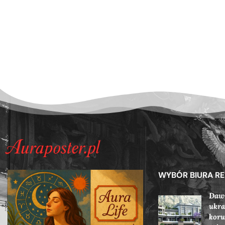
WYBÓR BIURA R
Dawn
ukra
koru