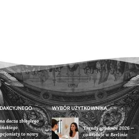
EDAKCYJNEGO
WYBÓR UŻYTKOWNIKA
a dacza zbiegłego
ińskiego
Trendy urodowe 2026 —
pcjonisty to nowy
co króluje w Berlinie