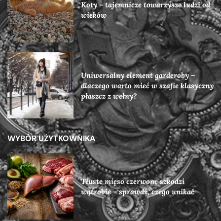
Koty – tajemnicze towarzysze ludzi od
wieków
Uniwersalny element garderoby –
dlaczego warto mieć w szafie klasyczny
płaszcz z wełny?
WYBÓR UŻYTKOWNIKA
Tłuste mięso czerwone szkodzi
wątrobie – sprawdź, czego unikać