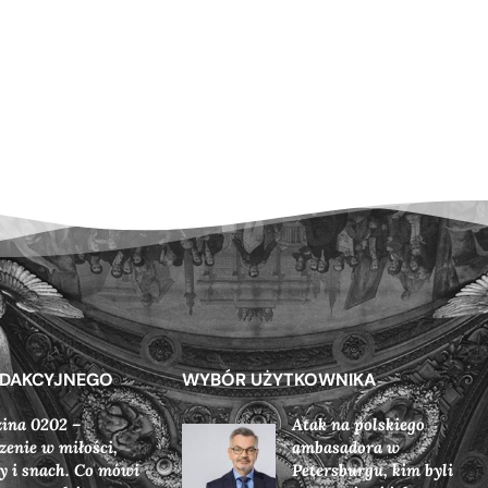
EDAKCYJNEGO
WYBÓR UŻYTKOWNIKA
ina 0202 –
Atak na polskiego
zenie w miłości,
ambasadora w
y i snach. Co mówi
Petersburgu, kim byli