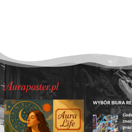
WYBÓR BIURA R
Godz
znac
prac