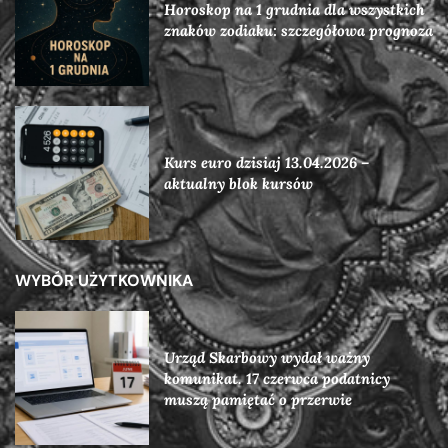
Horoskop na 1 grudnia dla wszystkich
znaków zodiaku: szczegółowa prognoza
Kurs euro dzisiaj 13.04.2026 –
aktualny blok kursów
WYBÓR UŻYTKOWNIKA
Urząd Skarbowy wydał ważny
komunikat. 17 czerwca podatnicy
muszą pamiętać o przerwie