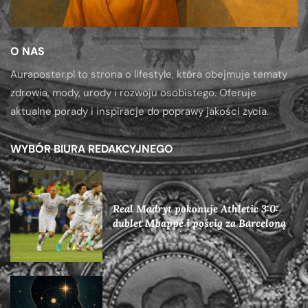
O NAS
Auraposter.pl to strona o lifestyle, która obejmuje tematy
zdrowia, mody, urody i rozwoju osobistego. Oferuje
aktualne porady i inspiracje do poprawy jakości życia.
WYBÓR BIURA REDAKCYJNEGO
Real Madryt pokonuje Athletic 3:0:
dublet Mbappé i pościg za Barceloną