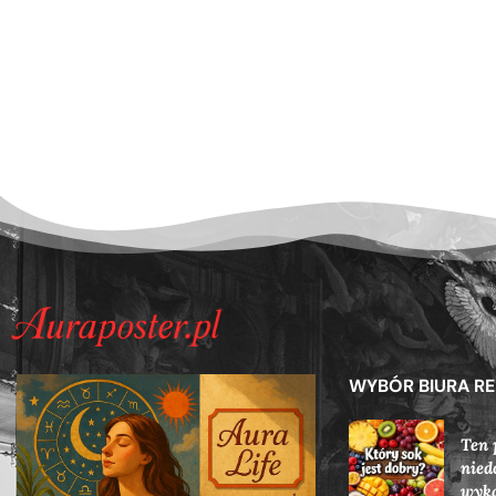
WYBÓR BIURA R
Ten 
nied
wyka