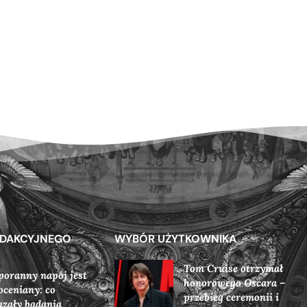
EDAKCYJNEGO
WYBÓR UŻYTKOWNIKA
Tom Cruise otrzymał
poranny napój jest
honorowego Oscara –
oceniany: co
przebieg ceremonii i
zały badania