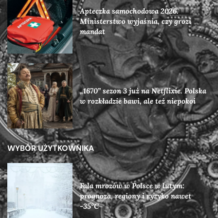
Apteczka samochodowa 2026.
Ministerstwo wyjaśnia, czy grozi
mandat
„1670” sezon 3 już na Netflixie. Polska
w rozkładzie bawi, ale też niepokoi
WYBÓR UŻYTKOWNIKA
Fala mrozów w Polsce w lutym:
prognoza, regiony i ryzyko nawet
-35°C