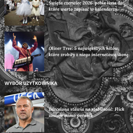
Święta czerwiec 2026: pełna lista dat,
które warto zapisać w kalendarzu
Oliver Tree: 5 największych hitów,
które zrobiły z niego internetową ikonę
WYBÓR UŻYTKOWNIKA
Barcelona stawia na stabilność: Flick
zostaje mimo porażek