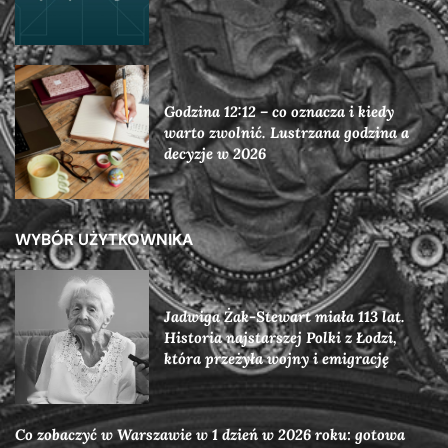
Godzina 12:12 – co oznacza i kiedy
warto zwolnić. Lustrzana godzina a
decyzje w 2026
WYBÓR UŻYTKOWNIKA
Jadwiga Żak-Stewart miała 113 lat.
Historia najstarszej Polki z Łodzi,
która przeżyła wojny i emigrację
Co zobaczyć w Warszawie w 1 dzień w 2026 roku: gotowa