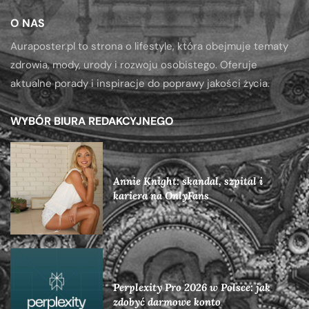
O NAS
Auraposter.pl to strona o lifestyle, która obejmuje tematy
zdrowia, mody, urody i rozwoju osobistego. Oferuje
aktualne porady i inspiracje do poprawy jakości życia.
WYBÓR BIURA REDAKCYJNEGO
Annie Knight: skandal, szpital i
kariera na OnlyFans
Perplexity Pro 2026 w Polsce: jak
zdobyć darmowe konto