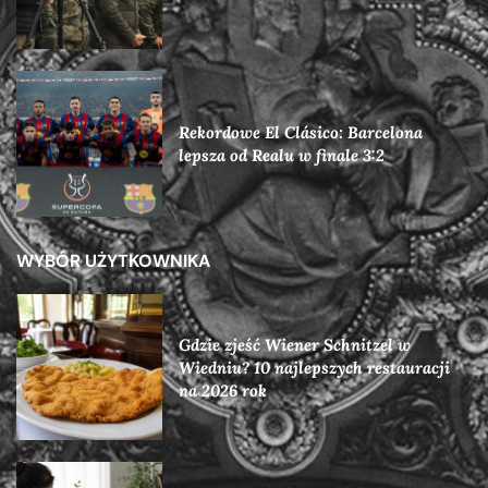
Rekordowe El Clásico: Barcelona
lepsza od Realu w finale 3:2
WYBÓR UŻYTKOWNIKA
Gdzie zjeść Wiener Schnitzel w
Wiedniu? 10 najlepszych restauracji
na 2026 rok