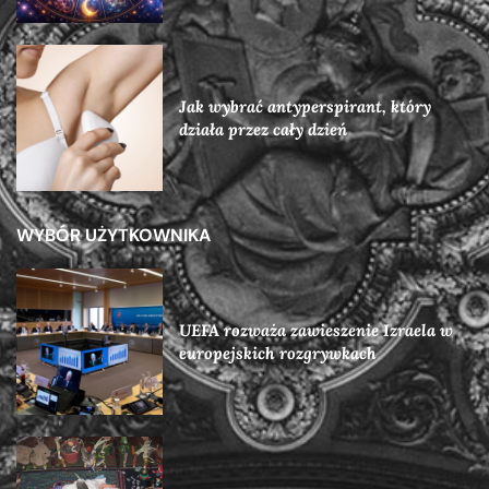
Jak wybrać antyperspirant, który
działa przez cały dzień
WYBÓR UŻYTKOWNIKA
UEFA rozważa zawieszenie Izraela w
europejskich rozgrywkach