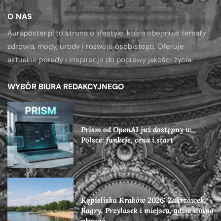
O NAS
Auraposter.pl to strona o lifestyle, która obejmuje tematy
zdrowia, mody, urody i rozwoju osobistego. Oferuje
aktualne porady i inspiracje do poprawy jakości życia.
WYBÓR BIURA REDAKCYJNEGO
Prism od OpenAI już dostępny w
Polsce: funkcje, cena i start
Kąpieliska Kraków 2026: Zakrzówek,
Bagry, Przylasek i miejsca, gdzie wolno
pływać