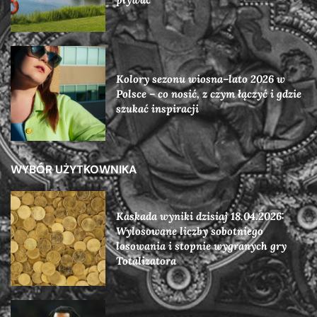
Kolory sezonu wiosna–lato 2026 w
Polsce – co nosić, z czym łączyć i gdzie
szukać inspiracji
WYBÓR UŻYTKOWNIKA
Kaskada wyniki dzisiaj 18.04.2026:
Wylosowane liczby sobotniego
losowania i stopnie wygranych gry
Totalizatora