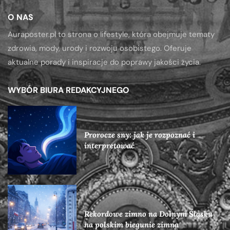
O NAS
Auraposter.pl to strona o lifestyle, która obejmuje tematy
zdrowia, mody, urody i rozwoju osobistego. Oferuje
aktualne porady i inspiracje do poprawy jakości życia.
WYBÓR BIURA REDAKCYJNEGO
Prorocze sny: jak je rozpoznać i
interpretować
Rekordowe zimno na Dolnym Śląsku
na polskim biegunie zimna