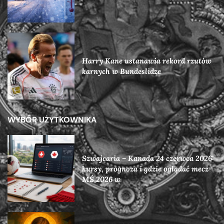
Harry Kane ustanawia rekord rzutów
karnych w Bundeslidze
WYBÓR UŻYTKOWNIKA
Szwajcaria – Kanada 24 czerwca 2026:
kursy, prognoza i gdzie oglądać mecz
MŚ 2026 w