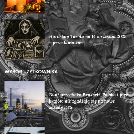
Horoskop Tarota na 14 września 2025
– przesłania kart
WYBÓR UŻYTKOWNIKA
Bunt przeciwko Brukseli. Polska i pięć
krajów nie zgadzają się na nowe
zasady ETS