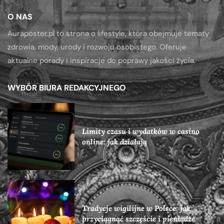
O NAS
Auraposter.pl to strona o lifestyle, która obejmuje tematy
zdrowia, mody, urody i rozwoju osobistego. Oferuje
aktualne porady i inspiracje do poprawy jakości życia.
WYBÓR BIURA REDAKCYJNEGO
Limity czasu i wydatków w casino
online: jak działają
Tradycje wigilijne w Polsce: jak
przyciągnąć szczęście i pieniądze