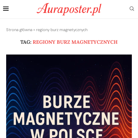
Strona główna
»
regiony burz magnetycznych
TAG:
REGIONY BURZ MAGNETYCZNYCH