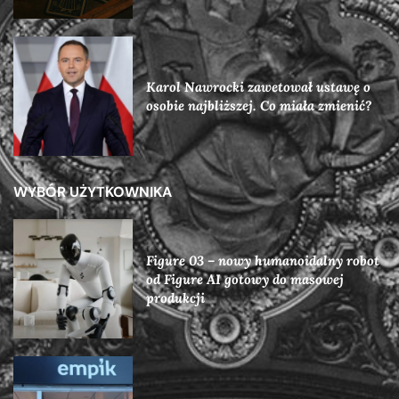
Karol Nawrocki zawetował ustawę o
osobie najbliższej. Co miała zmienić?
WYBÓR UŻYTKOWNIKA
Figure 03 – nowy humanoidalny robot
od Figure AI gotowy do masowej
produkcji