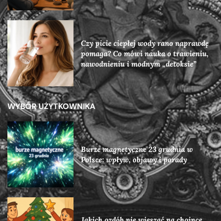
Czy picie ciepłej wody rano naprawdę
pomaga? Co mówi nauka o trawieniu,
nawodnieniu i modnym „detoksie”
WYBÓR UŻYTKOWNIKA
Burze magnetyczne 23 grudnia w
Polsce: wpływ, objawy i porady
Jakich ozdób nie wieszać na choince