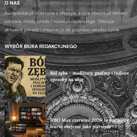
O NAS
Auraposter.pl to strona o lifestyle, która obejmuje tematy
zdrowia, mody, urody i rozwoju osobistego. Oferuje
aktualne porady i inspiracje do poprawy jakości życia.
WYBÓR BIURA REDAKCYJNEGO
Ból zęba – modlitwy, psalmy i ludowe
sposoby na ulgę
HBO Max czerwiec 2026: te premiery
warto obejrzeć jako pierwsze