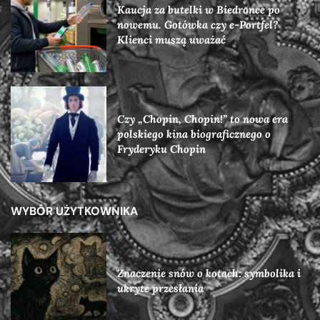
Kaucja za butelki w Biedronce po
nowemu. Gotówka czy e-Portfel?
Klienci muszą uważać
Czy „Chopin, Chopin!” to nowa era
polskiego kina biograficznego o
Fryderyku Chopin
WYBÓR UŻYTKOWNIKA
Znaczenie snów o kotach: symbolika i
ukryte przesłania