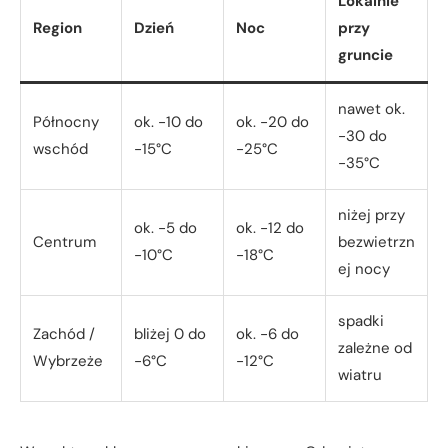
Lokalnie
Region
Dzień
Noc
przy
gruncie
nawet ok.
Północny
ok. -10 do
ok. -20 do
-30 do
wschód
-15°C
-25°C
-35°C
niżej przy
ok. -5 do
ok. -12 do
Centrum
bezwietrzn
-10°C
-18°C
ej nocy
spadki
Zachód /
bliżej 0 do
ok. -6 do
zależne od
Wybrzeże
-6°C
-12°C
wiatru