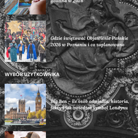
godzina w 2026
Gdzie świętować Objawienie Pańskie
2026 w Poznaniu i co zaplanowano
WYBÓR UŻYTKOWNIKA
Big Ben – ile osób odwiedza, historia,
fakty i jak zwiedzać symbol Londynu