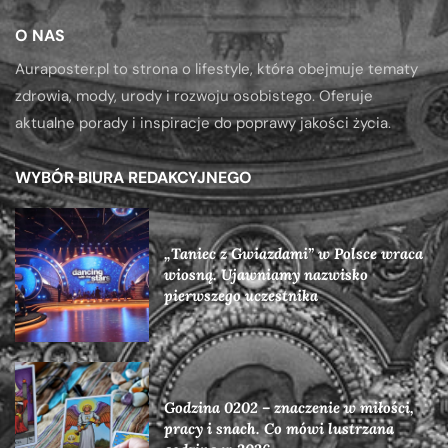
O NAS
Auraposter.pl to strona o lifestyle, która obejmuje tematy
zdrowia, mody, urody i rozwoju osobistego. Oferuje
aktualne porady i inspiracje do poprawy jakości życia.
WYBÓR BIURA REDAKCYJNEGO
„Taniec z Gwiazdami” w Polsce wraca
wiosną. Ujawniamy nazwisko
pierwszego uczestnika
Godzina 0202 – znaczenie w miłości,
pracy i snach. Co mówi lustrzana