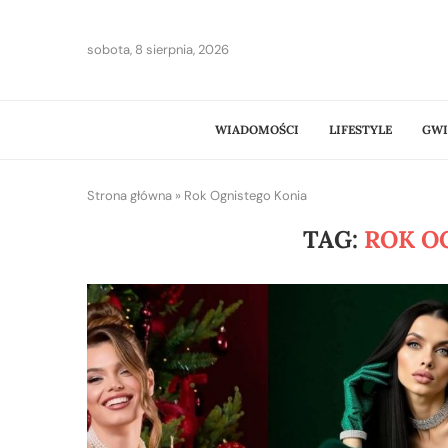
sobota, 8 sierpnia, 2026
WIADOMOŚCI
LIFESTYLE
GWI
Strona główna
»
Rok Ognistego Konia
TAG:
ROK O