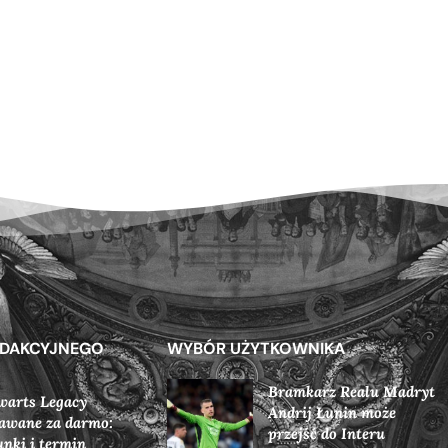
EDAKCYJNEGO
WYBÓR UŻYTKOWNIKA
Bramkarz Realu Madryt
warts Legacy
Andrij Łunin może
awane za darmo:
przejść do Interu
nki i termin