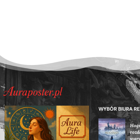
WYBÓR BIURA R
Hog
rozd
waru