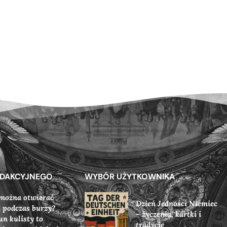
EDAKCYJNEGO
WYBÓR UŻYTKOWNIKA
można otwierać
Dzień Jedności Niemiec
 podczas burzy?
– życzenia, kartki i
un kulisty to
tradycje