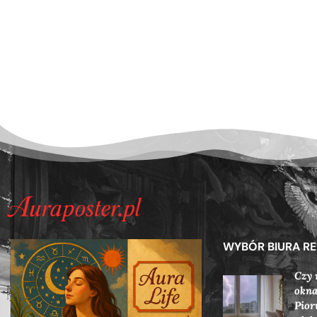
WYBÓR BIURA R
Czy 
okna
Pior