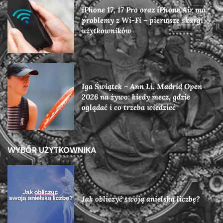
iPhone 17, 17 Pro oraz iPhone Air ma
problemy z Wi-Fi – pierwsze skargi
użytkowników
Iga Świątek – Ann Li. Madrid Open
2026 na żywo: kiedy mecz, gdzie
oglądać i co trzeba wiedzieć
WYBÓR UŻYTKOWNIKA
Jak obliczyć swoją anielską liczbę?