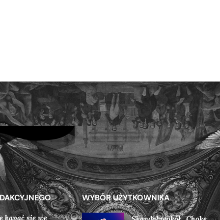
EDAKCYJNEGO
WYBÓR UŻYTKOWNIKA
e kąpać się we
Skandal wokół „Choke