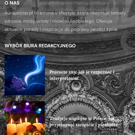
O NAS
Auraposter.pl to strona o lifestyle, która obejmuje tematy
zdrowia, mody, urody i rozwoju osobistego. Oferuje
aktualne porady i inspiracje do poprawy jakości życia.
WYBÓR BIURA REDAKCYJNEGO
Prorocze sny: jak je rozpoznać i
interpretować
Tradycje wigilijne w Polsce: jak
przyciągnąć szczęście i pieniądze