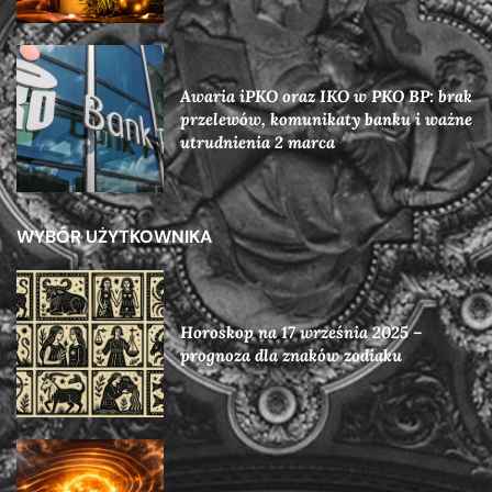
Awaria iPKO oraz IKO w PKO BP: brak
przelewów, komunikaty banku i ważne
utrudnienia 2 marca
WYBÓR UŻYTKOWNIKA
Horoskop na 17 września 2025 –
prognoza dla znaków zodiaku