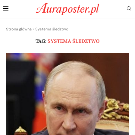
Strona główna
»
Systema śledztwo
TAG:
SYSTEMA ŚLEDZTWO