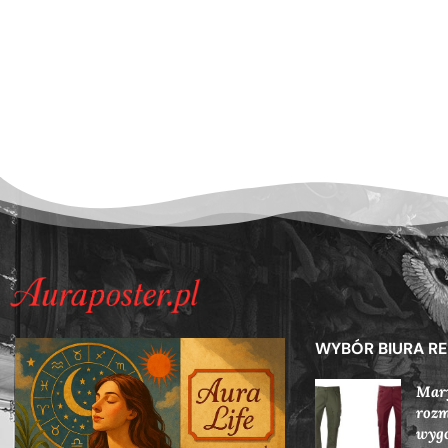
WYBÓR BIURA R
Mary
rozm
wygo