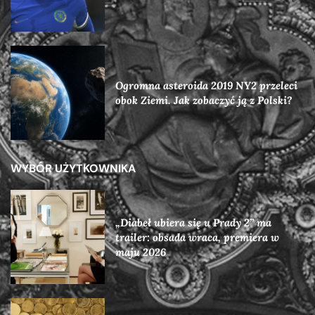
Ogromna asteroida 2019 NY2 przeleci
obok Ziemi. Jak zobaczyć ją z Polski?
WYBÓR UŻYTKOWNIKA
„Diabeł ubiera się u Prady 2” ma
trailer: obsada wraca, premiera w
maju 2026