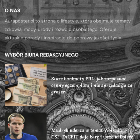
O NAS
Auraposter.pl to strona o lifestyle, która obejmuje tematy
zdrowia, mody, urody i rozwoju osobistego. Oferuje
aktualne porady i inspiracje do poprawy jakości życia.
WYBÓR BIURA REDAKCYJNEGO
Stare banknoty PRL: jak rozpoznać
cenny egzemplarz i nie sprzedać go za
grosze
Mudryk uderza w temat Wołynia w
CS2. FACEIT daje karę i wrze w Polsce