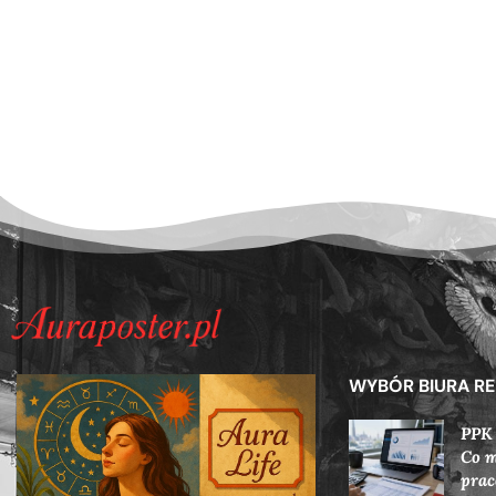
WYBÓR BIURA R
PPK
Co m
prac