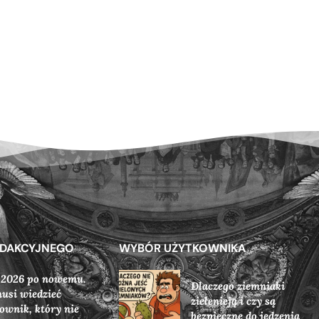
EDAKCYJNEGO
WYBÓR UŻYTKOWNIKA
 2026 po nowemu.
Dlaczego ziemniaki
usi wiedzieć
zielenieją i czy są
ownik, który nie
bezpieczne do jedzenia