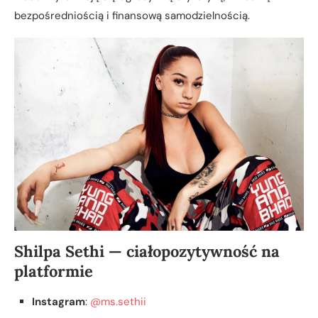
bezpośredniością i finansową samodzielnością.
Shilpa Sethi — ciałopozytywność na
platformie
Instagram
:
@ms.sethii