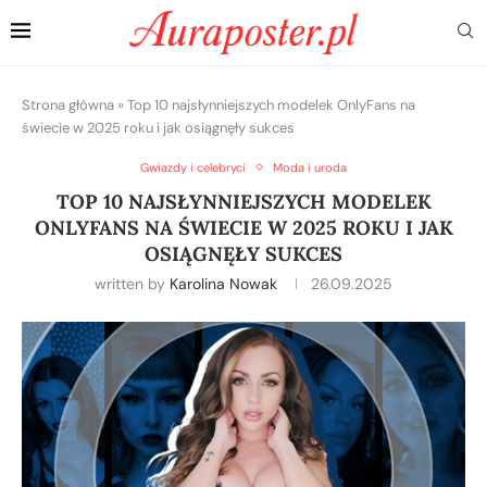
Strona główna
»
Top 10 najsłynniejszych modelek OnlyFans na
świecie w 2025 roku i jak osiągnęły sukces
Gwiazdy i celebryci
Moda i uroda
TOP 10 NAJSŁYNNIEJSZYCH MODELEK
ONLYFANS NA ŚWIECIE W 2025 ROKU I JAK
OSIĄGNĘŁY SUKCES
written by
Karolina Nowak
26.09.2025