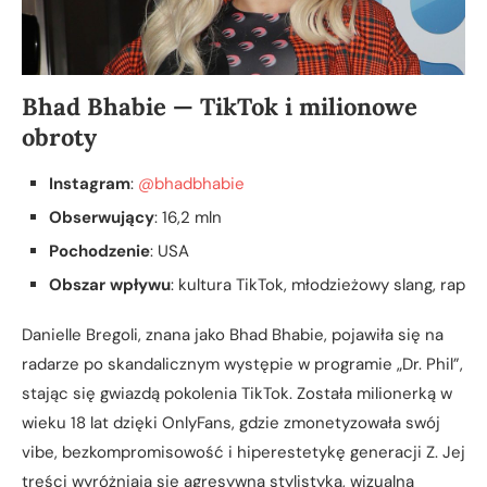
Bhad Bhabie — TikTok i milionowe
obroty
Instagram
:
@bhadbhabie
Obserwujący
: 16,2 mln
Pochodzenie
: USA
Obszar wpływu
: kultura TikTok, młodzieżowy slang, rap
Danielle Bregoli, znana jako Bhad Bhabie, pojawiła się na
radarze po skandalicznym występie w programie „Dr. Phil”,
stając się gwiazdą pokolenia TikTok. Została milionerką w
wieku 18 lat dzięki OnlyFans, gdzie zmonetyzowała swój
vibe, bezkompromisowość i hiperestetykę generacji Z. Jej
treści wyróżniają się agresywną stylistyką, wizualną