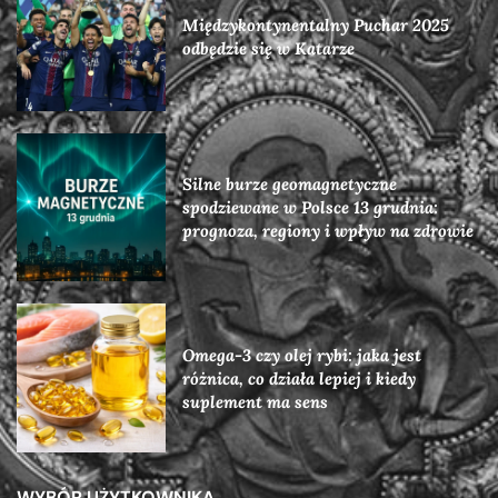
Międzykontynentalny Puchar 2025
odbędzie się w Katarze
Silne burze geomagnetyczne
spodziewane w Polsce 13 grudnia:
prognoza, regiony i wpływ na zdrowie
Omega-3 czy olej rybi: jaka jest
różnica, co działa lepiej i kiedy
suplement ma sens
WYBÓR UŻYTKOWNIKA