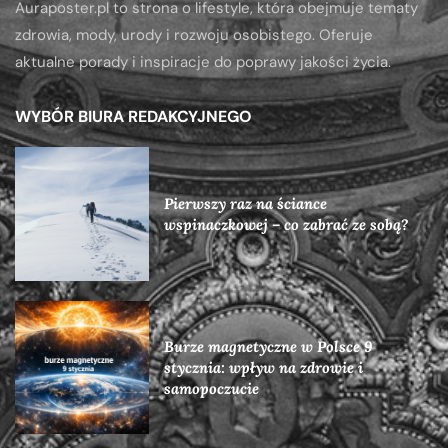
Auraposter.pl to strona o lifestyle, która obejmuje tematy
zdrowia, mody, urody i rozwoju osobistego. Oferuje
aktualne porady i inspiracje do poprawy jakości życia.
WYBÓR BIURA REDAKCYJNEGO
Pierwszy raz na ściance
wspinaczkowej – co zabrać ze sobą?
Burze magnetyczne w Polsce 9
stycznia: wpływ na zdrowie i
samopoczucie