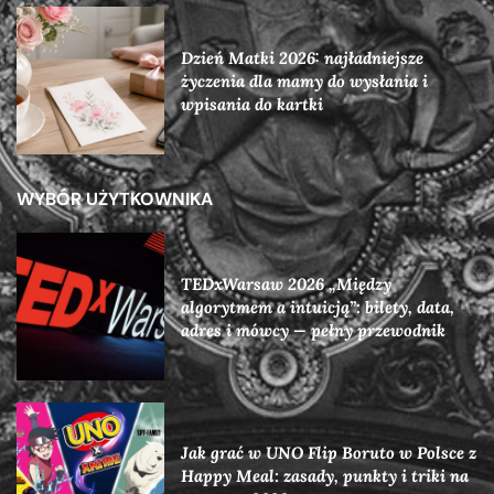
Dzień Matki 2026: najładniejsze
życzenia dla mamy do wysłania i
wpisania do kartki
WYBÓR UŻYTKOWNIKA
TEDxWarsaw 2026 „Między
algorytmem a intuicją”: bilety, data,
adres i mówcy — pełny przewodnik
Jak grać w UNO Flip Boruto w Polsce z
Happy Meal: zasady, punkty i triki na