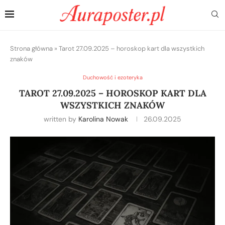
Strona główna
»
Tarot 27.09.2025 – horoskop kart dla wszystkich
znaków
Duchowość i ezoteryka
TAROT 27.09.2025 – HOROSKOP KART DLA
WSZYSTKICH ZNAKÓW
written by
Karolina Nowak
26.09.2025