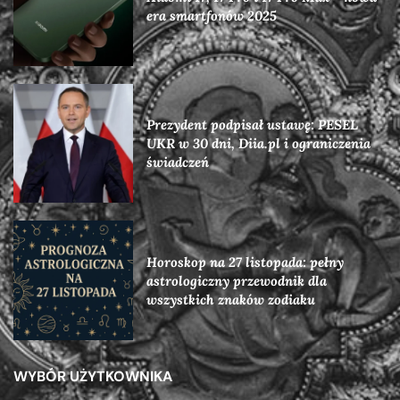
era smartfonów 2025
Prezydent podpisał ustawę: PESEL
UKR w 30 dni, Diia.pl i ograniczenia
świadczeń
Horoskop na 27 listopada: pełny
astrologiczny przewodnik dla
wszystkich znaków zodiaku
WYBÓR UŻYTKOWNIKA