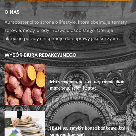
O NAS
Auraposter.pl to strona o lifestyle, która obejmuje tematy
zdrowia, mody, urody i rozwoju osobistego. Oferuje
aktualne porady i inspiracje do poprawy jakości życia.
WYBÓR BIURA REDAKCYJNEGO
Mity żywieniowe: co naprawdę daje
marchew, seler i batat
IBAN vs. zwykłe konta bankowe: które
są wygodniejsze?