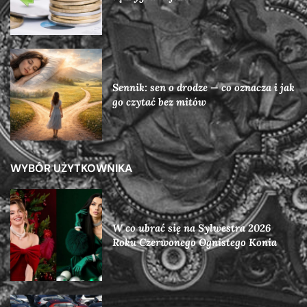
Sennik: sen o drodze — co oznacza i jak
go czytać bez mitów
WYBÓR UŻYTKOWNIKA
W co ubrać się na Sylwestra 2026
Roku Czerwonego Ognistego Konia