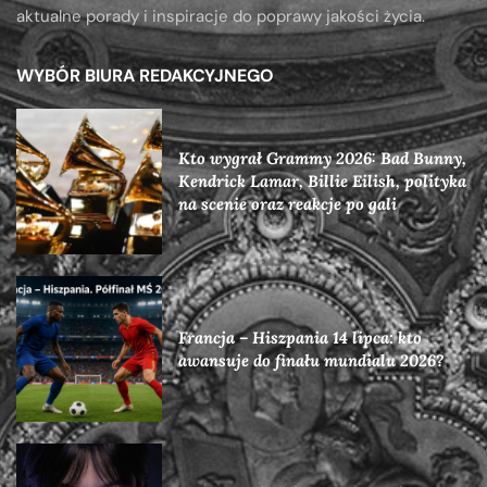
aktualne porady i inspiracje do poprawy jakości życia.
WYBÓR BIURA REDAKCYJNEGO
Kto wygrał Grammy 2026: Bad Bunny,
Kendrick Lamar, Billie Eilish, polityka
na scenie oraz reakcje po gali
Francja – Hiszpania 14 lipca: kto
awansuje do finału mundialu 2026?