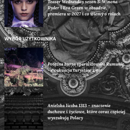
Teaser Wednesday sezon 3: Winona
Ryder i Eva Green w obsadzie,
premiera w 2027 i co wiemy o rolach
WYBÓR UŻYTKOWNIKA
Potężna burza sparaliżowała Rumunię
– ewakuacja turystów z gór
Anielska liczba 1313 – znaczenie
duchowe i życiowe, które coraz częściej
wyszukują Polacy