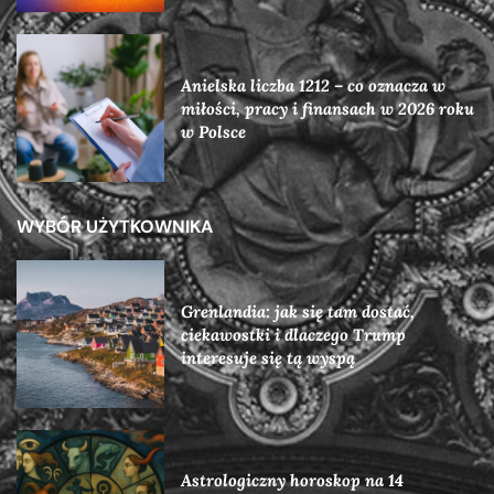
Anielska liczba 1212 – co oznacza w
miłości, pracy i finansach w 2026 roku
w Polsce
WYBÓR UŻYTKOWNIKA
Grenlandia: jak się tam dostać,
ciekawostki i dlaczego Trump
interesuje się tą wyspą
Astrologiczny horoskop na 14