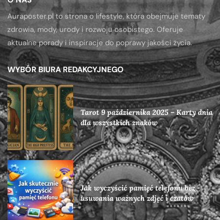
Auraposter.pl to strona o lifestyle, która obejmuje tematy
zdrowia, mody, urody i rozwoju osobistego. Oferuje
aktualne porady i inspiracje do poprawy jakości życia.
WYBÓR BIURA REDAKCYJNEGO
Tarot 9 października 2025 – Karty dnia
dla wszystkich znaków
Jak wyczyścić pamięć telefonu bez
usuwania ważnych zdjęć i czatów