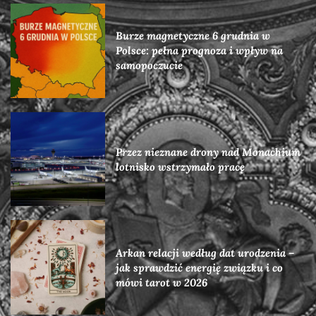
Burze magnetyczne 6 grudnia w
Polsce: pełna prognoza i wpływ na
samopoczucie
Przez nieznane drony nad Monachium
lotnisko wstrzymało pracę
Arkan relacji według dat urodzenia –
jak sprawdzić energię związku i co
mówi tarot w 2026