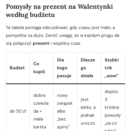
Pomysły na prezent na Walentynki
według budżetu
Ta tabela pomaga zdecydować, gdy czasu jest mało, a
pomysłów za dużo. Zwróć uwagę, że w każdym progu da
się połączyć
prezent
i wspólny czas.
Dla
Dlacze
Szybki
Co
Budżet
kogo
go
trik
kupić
pasuje
działa
„wow”
dopisz
dobra
nowy
jest
3
czekola
związek
lekko, a
krótkie
do 50 zł
da +
albo
jednak
powody
mała
„bez
uroczo
„za co
kartka
spiny”
lubię”