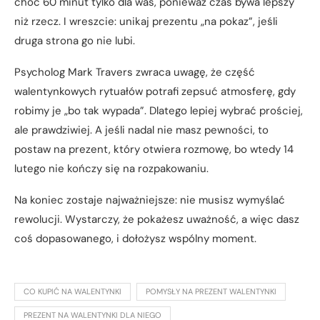
choć 60 minut tylko dla was, ponieważ czas bywa lepszy
niż rzecz. I wreszcie: unikaj prezentu „na pokaz”, jeśli
druga strona go nie lubi.
Psycholog Mark Travers zwraca uwagę, że część
walentynkowych rytuałów potrafi zepsuć atmosferę, gdy
robimy je „bo tak wypada”. Dlatego lepiej wybrać prościej,
ale prawdziwiej. A jeśli nadal nie masz pewności, to
postaw na prezent, który otwiera rozmowę, bo wtedy 14
lutego nie kończy się na rozpakowaniu.
Na koniec zostaje najważniejsze: nie musisz wymyślać
rewolucji. Wystarczy, że pokażesz uważność, a więc dasz
coś dopasowanego, i dołożysz wspólny moment.
CO KUPIĆ NA WALENTYNKI
POMYSŁY NA PREZENT WALENTYNKI
PREZENT NA WALENTYNKI DLA NIEGO