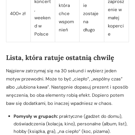
koncert
zaprosz
która
ie
,
enie w
400+ zł
chce
zostaje
weeken
małej
wspom
na
d w
koperci
nień
długo
Polsce
e
Lista, która ratuje ostatnią chwilę
Najpierw zatrzymaj się na 30 sekund i wybierz jeden
motyw przewodni. Może to być „ciepło”, „wspólny czas”
albo „ulubiona kawa”. Następnie dopasuj prezent i sposób
wręczenia, bo oba elementy robią efekt. Dopiero potem
baw się dodatkami, bo inaczej wpadniesz w chaos.
Pomysły w grupach:
praktyczne (gadżet do domu),
doświadczenia (kolacja, kino), personalne (album, list),
hobby (książka, gra), „na ciepło” (koc, piżama).