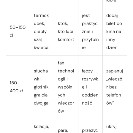
termok
jest
dodaj
ubek,
ktoś,
praktyc
bilet do
50–150
ciepły
kto lubi
znie i
kina na
zł
szal,
komfort
przytuln
inny
świeca
ie
dzień
fani
słucha
technol
łączy
zaplanuj
wki,
ogii i
rozrywk
„wieczó
150–
głośnik,
wspóln
ę i
r bez
400 zł
gra dla
ych
codzien
telefon
dwojga
wieczor
ność
ów”
ów
kolacja,
ukryj
para,
przeżyc