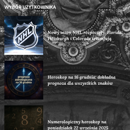
WYBÓR UŻYTKOWNIKA
Nowy sezon NHL rozpoczęty: Florida,
Pittsburgh i Colorado triumfują
Horoskop na 16 grudnia: dokładna
prognoza dla wszystkich znaków
Numerologiczny horoskop na
poniedziałek 22 września 2025