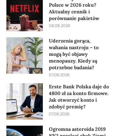
Polsce w 2026 roku?
Aktualny cennik i
porównanie pakietów
08.08.2026
Uderzenia gorąca,
wahania nastroju – to
mogą być objawy
menopauzy. Kiedy są
potrzebne badania?
07.08.2026
Erste Bank Polska daje do
4800 zł za konto firmowe.
Jak otworzyć konto i
zdobyć premię?
07.08.2026
Ogromna asteroida 2019
NY2 przeleci obok Ziemi.