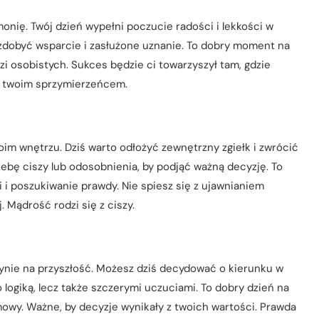
onię. Twój dzień wypełni poczucie radości i lekkości w
 zdobyć wsparcie i zasłużone uznanie. To dobry moment na
 osobistych. Sukces będzie ci towarzyszył tam, gdzie
ię twoim sprzymierzeńcem.
im wnętrzu. Dziś warto odłożyć zewnętrzny zgiełk i zwrócić
bę ciszy lub odosobnienia, by podjąć ważną decyzję. To
i i poszukiwanie prawdy. Nie spiesz się z ujawnianiem
 Mądrość rodzi się z ciszy.
ynie na przyszłość. Możesz dziś decydować o kierunku w
lko logiką, lecz także szczerymi uczuciami. To dobry dzień na
owy. Ważne, by decyzje wynikały z twoich wartości. Prawda