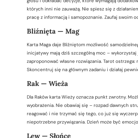
głosu i odkładać decyzje, które wymagają dodatkowe
których inni nie zauważą. Nie spiesz się z działani
pracę z informacją i samopoznanie. Zaufaj swoim 
Bliźnięta — Mag
Karta Maga daje Bliźniętom możliwość samodzielneg
inicjatywy mają dziś szczególną moc – wykorzystaj j
zaproponować własne rozwiązania. Tarot ostrzega: m
Skoncentruj się na głównym zadaniu i działaj pewni
Rak — Wieża
Dla Raków karta Wieży oznacza punkt zwrotny. Możl
wyobrażenia. Nie obawiaj się – rozpad dawnych str
reagować i nie trzymać się tego, co już się wyczerp
niepotrzebne przywiązania. Dzień może być emocjon
Lew — Słońce