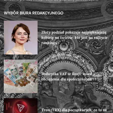
WYBÓR BIURA REDAKCYJNEGO
Złoty podział pokazuje najpiękniejszą
kobietę na świecie: kto jest na szczycie
rankingu
Podwyżka VAT w Rosji: nowe
obciążenia dla społeczeństwa
Tron (TRX) dla początkucych: co to za