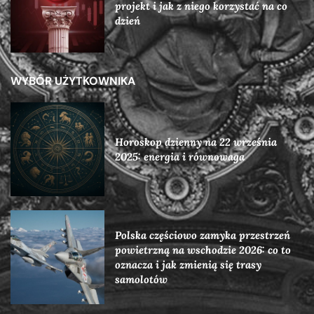
projekt i jak z niego korzystać na co
dzień
WYBÓR UŻYTKOWNIKA
Horoskop dzienny na 22 września
2025: energia i równowaga
Polska częściowo zamyka przestrzeń
powietrzną na wschodzie 2026: co to
oznacza i jak zmienią się trasy
samolotów