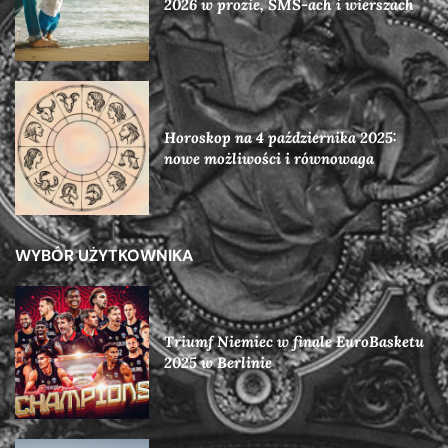
2026 w prozie, SMS-ach i wierszach
Horoskop na 4 października 2025:
nowe możliwości i równowaga
WYBÓR UŻYTKOWNIKA
Triumf Niemiec w finale EuroBasketu
2025 w Berlinie