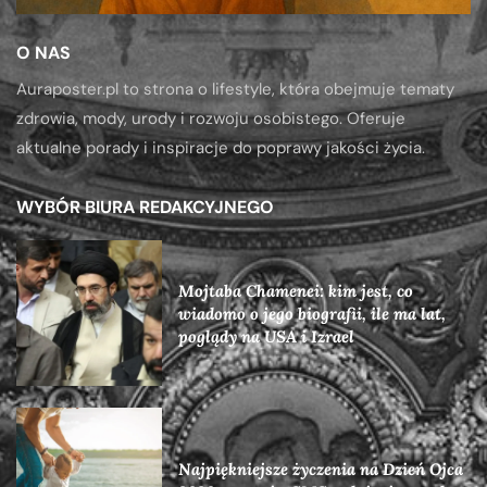
O NAS
Auraposter.pl to strona o lifestyle, która obejmuje tematy
zdrowia, mody, urody i rozwoju osobistego. Oferuje
aktualne porady i inspiracje do poprawy jakości życia.
WYBÓR BIURA REDAKCYJNEGO
Mojtaba Chamenei: kim jest, co
wiadomo o jego biografii, ile ma lat,
poglądy na USA i Izrael
Najpiękniejsze życzenia na Dzień Ojca