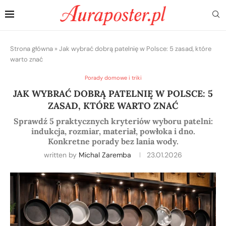
Strona główna
»
Jak wybrać dobrą patelnię w Polsce: 5 zasad, które
warto znać
Porady domowe i triki
JAK WYBRAĆ DOBRĄ PATELNIĘ W POLSCE: 5
ZASAD, KTÓRE WARTO ZNAĆ
Sprawdź 5 praktycznych kryteriów wyboru patelni:
indukcja, rozmiar, materiał, powłoka i dno.
Konkretne porady bez lania wody.
written by
Michal Zaremba
23.01.2026